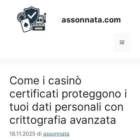
Vai
al
assonnata.com
contenuto
Menu
Come i casinò
certificati proteggono i
tuoi dati personali con
crittografia avanzata
18.11.2025
di
assonnata