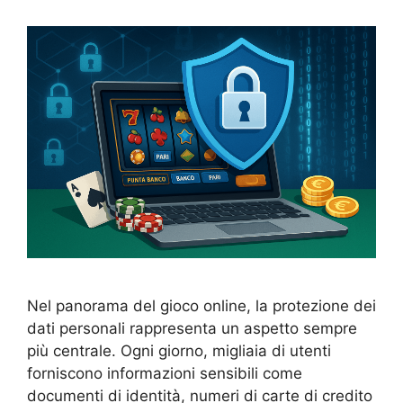
Nel panorama del gioco online, la protezione dei
dati personali rappresenta un aspetto sempre
più centrale. Ogni giorno, migliaia di utenti
forniscono informazioni sensibili come
documenti di identità, numeri di carte di credito