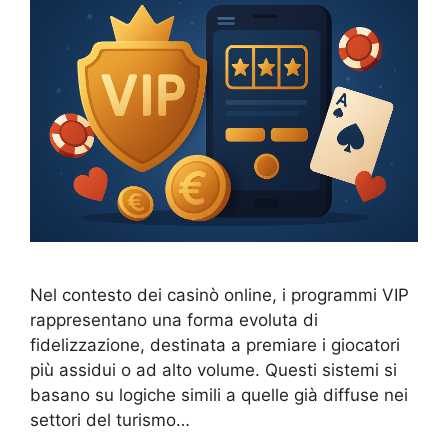
Nel contesto dei casinò online, i programmi VIP
rappresentano una forma evoluta di
fidelizzazione, destinata a premiare i giocatori
più assidui o ad alto volume. Questi sistemi si
basano su logiche simili a quelle già diffuse nei
settori del turismo…