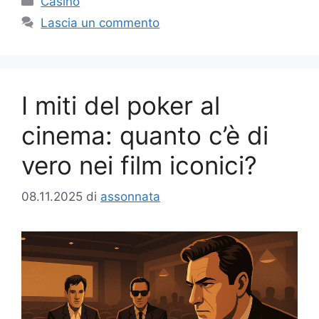
Сasinò
Lascia un commento
I miti del poker al
cinema: quanto c’è di
vero nei film iconici?
08.11.2025
di
assonnata